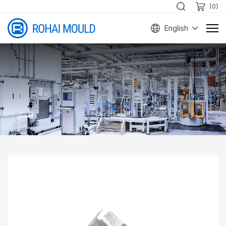
(
0
)
English