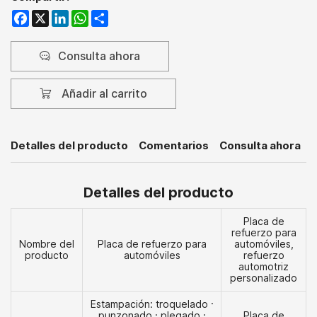
Facebook
X
LinkedIn
WhatsApp
Share
Consulta ahora
Añadir al carrito
Detalles del producto
Comentarios
Consulta ahora
Detalles del producto
Placa de
refuerzo para
Nombre del
Placa de refuerzo para
automóviles,
producto
automóviles
refuerzo
automotriz
personalizado
Estampación: troquelado ·
punzonado · plegado ·
Placa de