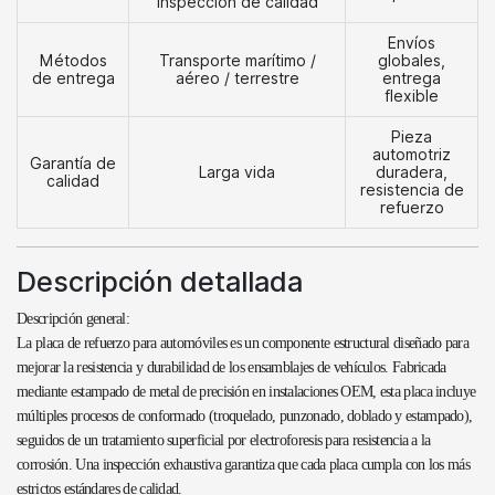
Inspección de calidad
Envíos
Métodos
Transporte marítimo /
globales,
de entrega
aéreo / terrestre
entrega
flexible
Pieza
automotriz
Garantía de
Larga vida
duradera,
calidad
resistencia de
refuerzo
Descripción detallada
Descripción general:
La placa de refuerzo para automóviles es un componente estructural diseñado para
mejorar la resistencia y durabilidad de los ensamblajes de vehículos. Fabricada
mediante estampado de metal de precisión en instalaciones OEM, esta placa incluye
múltiples procesos de conformado (troquelado, punzonado, doblado y estampado),
seguidos de un tratamiento superficial por electroforesis para resistencia a la
corrosión. Una inspección exhaustiva garantiza que cada placa cumpla con los más
estrictos estándares de calidad.