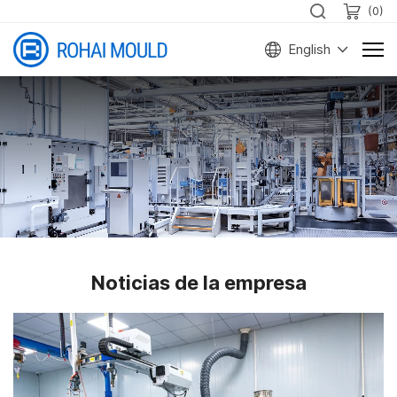
(
0
)
English
Noticias de la empresa