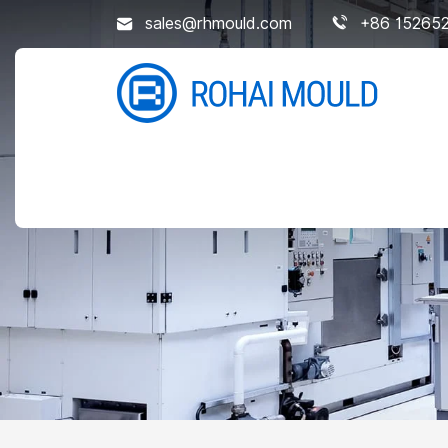
sales@rhmould.com
+86 15265