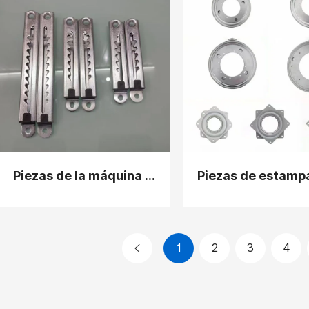
Piezas de la máquina de punzonado continuo
1
2
3
4