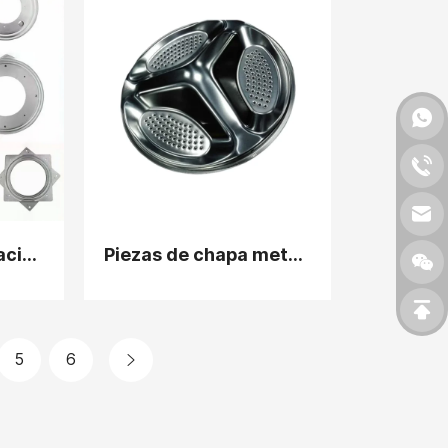
Piezas de estampación de metal
Piezas de chapa metálica para lavadora
5
6