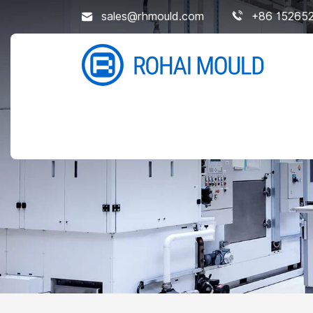
sales@rhmould.com
+86 15265