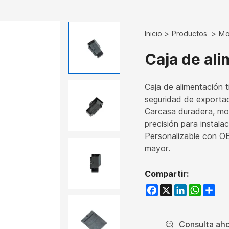
Inicio
Productos
Mo
Caja de al
Caja de alimentación 
seguridad de exportac
Carcasa duradera, mo
precisión para instalac
Personalizable con O
mayor.
Compartir:
Facebook
X
LinkedIn
WhatsAp
Share
Consulta ah