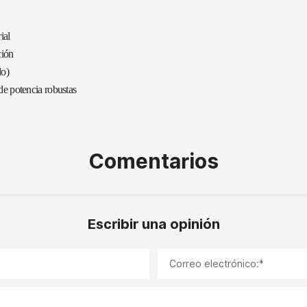
ial
ción
do)
 de potencia robustas
Comentarios
Escribir una opinión