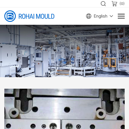
(
0
)
English